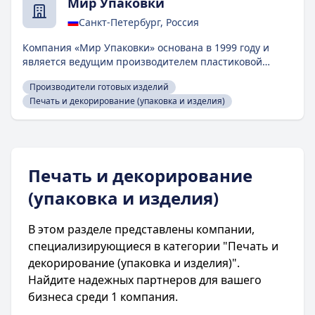
Мир Упаковки
Санкт-Петербург, Россия
Компания «Мир Упаковки» основана в 1999 году и
является ведущим производителем пластиковой
упаковки для пищевой, парфюмерно-косметической и
Производители готовых изделий
химической промышленности. В ассортимент входят
Печать и декорирование (упаковка и изделия)
ведра круглые и овальные, контейнеры, крышки,
канистры, бутылки, а также изготовление изделий на
заказ. Компания использует современные технологии
декорирования тары, включая окрашивание,
офсетную печать и IML-этикетку, что позволяет
Печать и декорирование
создавать запоминающуюся упаковку для продукции
клиентов.
(упаковка и изделия)
В этом разделе представлены компании,
специализирующиеся в категории "Печать и
декорирование (упаковка и изделия)".
Найдите надежных партнеров для вашего
бизнеса среди 1 компания.