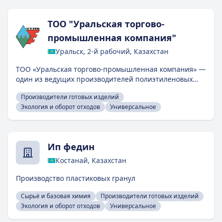
манипуляторов и всего необходимого
дополнительного оборудования для полной
ТОО "Уральская торгово-
автоматизации процесса. Для изготовления оснастки
используются самые современные , обрабатывающие
промышленная компания"
фрезерные центры, с автоматической сменой
Уральск, 2-й рабочий, Казахстан
инструмента.
ТОО «Уральская торгово-промышленная компания» —
один из ведущих производителей полиэтиленовых
труб в Казахстане и странах СНГ. Наша компания
Производители готовых изделий
более 22 лет на рынке производства полиэтиленовых
Экология и оборот отходов
Универсальное
труб. Мы зарекомендовали себя как надежный
производитель, следуем национальным и
межгосударственным стандартом при производстве и
поддерживаем интеграцию через API для удобства
Ип федин
наших партнёров. Для нашей продукции мы
используем сырьё исключительно от ведущих
Костанай, Казахстан
производителей полиэтилена России и Европы. В 2015
году введено в эксплуатацию новое профилегибочное
Производство пластиковых гранул
оборудование для изготовления профнастила марок: С
Сырьё и базовая химия
Производители готовых изделий
– 10, СС –10, С – 25,С-8, СС-8, С-21, евроштакетник,
Экология и оборот отходов
Универсальное
металлический сайдинг 4 видов и металлочерепица
типа «Каскад». С 2023 года запустили линию по