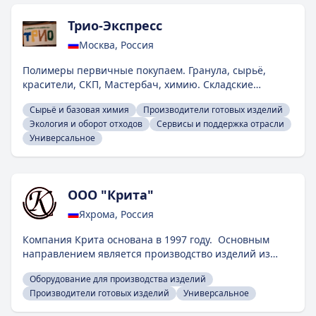
Трио-Экспресс
Москва, Россия
Полимеры первичные покупаем. Гранула, сырьё,
красители, СКП, Мастербач, химию. Складские
остатки. Неликвиды. Вывозим. Покупаем первичное
Сырьё и базовая химия
Производители готовых изделий
сырьё, пластики: АБС-пластик, ПНД, ПВД, ПА, ПК, ПБТ,
Экология и оборот отходов
Сервисы и поддержка отрасли
ПОМ, ПФЛ, ПЭТ, ПС, ПП, ТЭП, ТПУ, ПММА, ПВХ, PS, PC,
Универсальное
PBT, GPPS, РОМ, PMMA, HDPE, LDPE, LLDPE, EVA, САН-
пластик, полипропилен, полиэтилен, полистирол,
поликарбонат, полиамид, полиацеталь, полиуретан,
парафин, фторопласт, компаунды, УФ-стабилизаторы,
ООО "Крита"
трёхокись сурьмы, сэвилен, красители, воск ПВ, ДОФ,
клей, добавки, присадки, ланолин, канифоль, каучуки,
Яхрома, Россия
силикон и другие. Вывозим. Гибкая форма оплаты.
Также закупаем отходы пластмасс. 89684012369 +
Компания Крита основана в 1997 году. Основным
вотсап+TГ+МАХ
направлением является производство изделий из
пластмасс , а также разработка и производство
Оборудование для производства изделий
изделий по индивидуальным заказам.
Производители готовых изделий
Универсальное
Производственные мощности состоят из нескольких
термопластавтоматов последнего поколения, роботов-