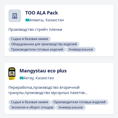
производству профиля для гипсокартона вида 60х27 и
27х28.Также ассортимент дополнен иным видом
ТОО ALA Pack
профиля – Н– 44, который широко применяют в
строительстве. Уже несколько лет мы активно
Алматы, Казахстан
производим полиэтиленовую плёнку для пищевого и
непищевого назначения. Наша продукция
Производство стрейч пленки
соответствует требованиям ТР ТС 005/2011 «О
Сырьё и базовая химия
безопасности упаковки», обладает прочностью,
Оборудование для производства изделий
гибкостью и безопасна для контакта с пищевыми
Производители готовых изделий
Универсальное
продуктами.
Mangystau eco plus
Актау, Казахстан
Переработка,производство вторичной
гранулы,производство мусорных пакетов
35л,60л,120л.
Сырьё и базовая химия
Производители готовых изделий
Экология и оборот отходов
Универсальное